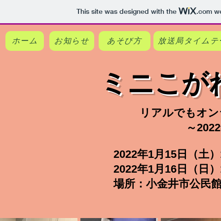
This site was designed with the
.com
we
ホーム
お知らせ
あそび方
放送局タイムテ
​ミニこが
​リアルでもオ
～20
2022年1月15日（土）
​2022年1月16日（日
​場所：小金井市公民